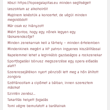
Köszi https://topcegalapitas.eu minden segítséget!
Leszoktam az alkoholról!
Majdnem lekéstük a koncertet, de végül minden
megoldódott
Már csak ez hiányzott
Miért fontos, hogy egy nőnek legyen egy
táskarendezője?
Minden zenekarnak kell a tárhely – minden értelemben
Mindenkinek megéri a HP patron ingyenes kiszállítással
Napelemmel lehet a leginkább gazdaságos a rockzenekar
Sportfogadási bónusz megszerzése egy opera előadás
alatt?
Szerencsejátékon nyert pénzből lett meg a hőn áhított
zongora
Széttáncoltam a cipőmet a bálban, innen szereztem
másikat
Szintén zenész…
Takarítás helyett fogadás
Tomi végre bemutatott a barátainak