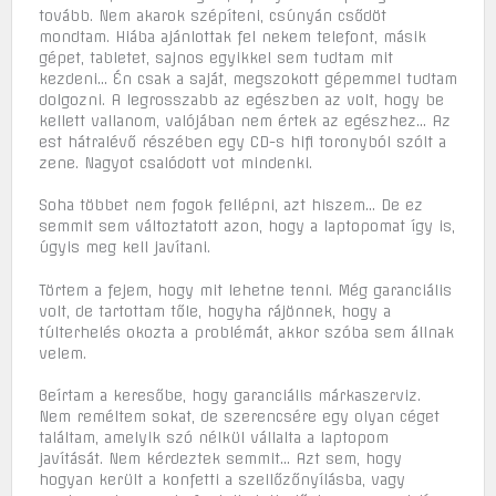
tovább. Nem akarok szépíteni, csúnyán csődöt
mondtam. Hiába ajánlottak fel nekem telefont, másik
gépet, tabletet, sajnos egyikkel sem tudtam mit
kezdeni… Én csak a saját, megszokott gépemmel tudtam
dolgozni. A legrosszabb az egészben az volt, hogy be
kellett vallanom, valójában nem értek az egészhez… Az
est hátralévő részében egy CD-s hifi toronyból szólt a
zene. Nagyot csalódott vot mindenki.
Soha többet nem fogok fellépni, azt hiszem… De ez
semmit sem változtatott azon, hogy a laptopomat így is,
úgyis meg kell javítani.
Törtem a fejem, hogy mit lehetne tenni. Még garanciális
volt, de tartottam tőle, hogyha rájönnek, hogy a
túlterhelés okozta a problémát, akkor szóba sem állnak
velem.
Beírtam a keresőbe, hogy garanciális márkaszerviz.
Nem reméltem sokat, de szerencsére egy olyan céget
találtam, amelyik szó nélkül vállalta a laptopom
javítását. Nem kérdeztek semmit… Azt sem, hogy
hogyan került a konfetti a szellőzőnyílásba, vagy