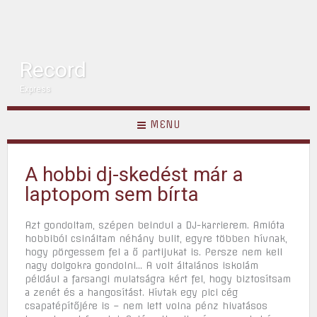
Record
Express
MENU
A hobbi dj-skedést már a
laptopom sem bírta
Azt gondoltam, szépen beindul a DJ-karrierem. Amióta
hobbiból csináltam néhány bulit, egyre többen hívnak,
hogy pörgessem fel a ő partijukat is. Persze nem kell
nagy dolgokra gondolni… A volt általános iskolám
például a farsangi mulatságra kért fel, hogy biztosítsam
a zenét és a hangosítást. Hívtak egy pici cég
csapatépítőjére is – nem lett volna pénz hivatásos