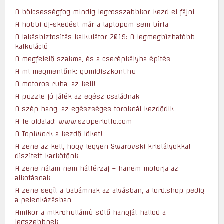
A bölcsességfog mindig legrosszabbkor kezd el fájni
A hobbi dj-skedést már a laptopom sem bírta
A lakásbiztosítás kalkulátor 2019: A legmegbízhatóbb
kalkuláció
A megfelelő szakma, és a cserépkályha építés
A mi megmentőnk: gumidiszkont.hu
A motoros ruha, az kell!
A puzzle jó játék az egész családnak
A szép hang, az egészséges toroknál kezdődik
A Te oldalad: www.szuperlotto.com
A TopiWork a kezdő löket!
A zene az kell, hogy legyen Swarovski kristályokkal
díszített karkötőnk
A zene nálam nem háttérzaj – hanem motorja az
alkotásnak
A zene segít a babámnak az alvásban, a lord.shop pedig
a pelenkázásban
Amikor a mikrohullámú sütő hangját hallod a
legszebbnek