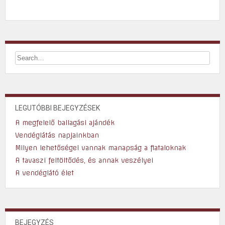
LEGUTÓBBI BEJEGYZÉSEK
A megfelelő ballagási ajándék
Vendéglátás napjainkban
Milyen lehetőségei vannak manapság a fiataloknak
A tavaszi feltöltődés, és annak veszélyei
A vendéglátó élet
BEJEGYZÉS