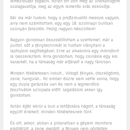
lemezlovast fogadni. Aztán ott volt még az unokahúgom
szalagavatója, meg az egyik ismerős srác esküvője.
Bár ma már tudom, hogy a profizmustól messze vagyok,
arra nem számítottam, egy egy 18. szülinapi buliban
csúnyán felsülök. Pedig nagyon készültem!
Nagyon gondosan összeállítottam a szettemet, már a
pultot, sőt a fénytechnikát is tudtam irányítani a
laptopom segítségével. Erre az alkalomra egy mikrofont
is beszereztem. Arra gondoltam, hogy csinálok egy kis
karaokét, ha a társaság már elfáradt a nagy táncban.
Minden tökéletesen indult… Villogó fények, diszkógömb,
zene, hangulat… Az ember észre sem vette volna, hogy
egy dupla garázsba van és nem a legmenőbb
fesztiválok színpada előtt. Legalábbis akkor így
gondoltam.
Aztán éjfél körül a buli a tetőfokára hágott, a társaság
együtt énekelt, minden tökéletesnek tűnt.
És ott, akkor, abban a pillanatban a gépem monitora
elsötétült, a zene megállt, a fények nem pörögtek