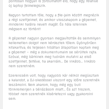
pontosan hogyan is fordulhatott elő, hogy egy relatíve
új laptop felmelegszik.
Nagyon tartottam tőle, hogy a file-jaim között megnézik
a régi szettjeimet, és amikor visszakapom a gépemet,
mindenki halálra neveti magát. És hála istennek
mégsem ez történt!
A gépemet nagyon gyorsan megjavították és semmilyen
kellemetlen dolgot nem kérdeztek tőlem. Gyönyörűen
kitakarítva, és teljesen hibátlan állapotban kaptam meg
a gépemet – még a dokumentumaim se sérültek rajta.
Szóval, még bárkinek meg tudnám mutatni az első
szettjeimet, feltéve, ha akarnám… De inkább… Inkább
nem szeretném.
Szerencsém volt, hogy nagyobb kár nélkül megúsztam
a kalandot, a DJ-skedéssel viszont egy időre szeretnék
leszámolni. Nem akarom, hogy még egy buli
tönkremenjen a bénázásom miatt… És azt hiszem,
többet nem szeretnék kísérletezni vagy gyakorolni
sem.