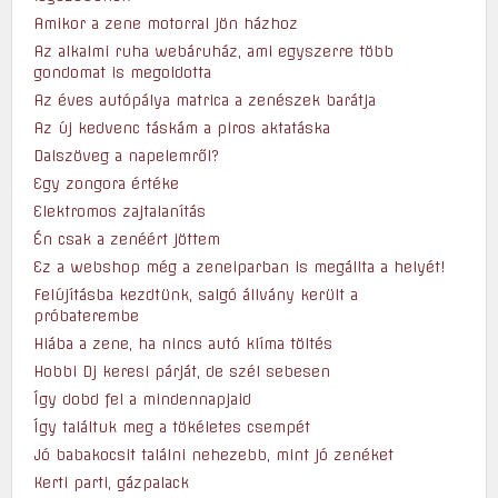
Amikor a zene motorral jön házhoz
Az alkalmi ruha webáruház, ami egyszerre több
gondomat is megoldotta
Az éves autópálya matrica a zenészek barátja
Az új kedvenc táskám a piros aktatáska
Dalszöveg a napelemről?
Egy zongora értéke
Elektromos zajtalanítás
Én csak a zenéért jöttem
Ez a webshop még a zeneiparban is megállta a helyét!
Felújításba kezdtünk, salgó állvány került a
próbaterembe
Hiába a zene, ha nincs autó klíma töltés
Hobbi Dj keresi párját, de szél sebesen
Így dobd fel a mindennapjaid
Így találtuk meg a tökéletes csempét
Jó babakocsit találni nehezebb, mint jó zenéket
Kerti parti, gázpalack