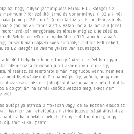
lja az, hogy milyen járműtípusra kéred. A D1 kategória a
a maximum 7 főt szállító jármű és vontatmánya. A D2 a 7-nél
 haladja meg a 3,5 tonnát (ebbe tartozik a klasszikus zenekari
an 9 fős, és 3,5 tonna alatti). Aztán van a B2, ami a 9 főnél
a motorkerékpár kategóriája, és létezik még az U jelzésű is,
etnek. Értelemszerűen a legolcsóbb a D1M, a motorra való
nagy buszok matricája.Ha éves autópálya matrica kell neked,
m, és D2 kategóriák valamelyikére van szükséged.
ra kijelölt helyeken lehetett megvásárolni, ezért is nagyon
 bármikor hozzá lehessen jutni, akár éppen úton vagy
ca, félreállsz, és telefonról simán meg tudod venni, nem kell
dsz most ilyet vásárolni. Ám ha mégis úgy adódik, hogy nem
etős útszakaszra, akkor a felhajtástól számítva egy órán belül ha
od a dolgot, ám ha ennél később veszed meg, akkor nem
 elől.
es autópálya matrica birtokában vagy, de év közben eladod az
at. Ilyenkor van lehetőség a matrica jogosultságát átíratni az
anabba a kategóriába tartozik. Annyi kell tudni még, hogy
díj, amit ki kell fizetni.
oldalon ahhoz, hogy matricát vegyél, úgy is lehet