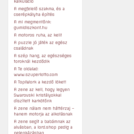
kalkuláció
A megfelelő szakma, és a
cserépkályha építés
A mi megmentőnk:
gumidiszkont.hu
A motoros ruha, az kell!
A puzzle jó játék az egész
családnak
A szép hang, az egészséges
toroknál kezdődik
A Te oldalad:
www.szuperlotto.com
A TopiWork a kezdő löket!
A zene az kell, hogy legyen
Swarovski kristályokkal
díszített karkötőnk
A zene nálam nem háttérzaj –
hanem motorja az alkotásnak
A zene segít a babámnak az
alvásban, a lord.shop pedig a
pelenkázásban