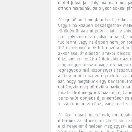
életet felváltja a folyamatosan mozg
otthon maradnál, de olykor sokkal fár
A legelső amit megtanulsz ilyenkor 
Vagyis ha közben beszélgetnek melle
röhögéstől valami poén miatt, te akk
nem fekszed el a nyakad, a hátad, a 
tud lenni ,vagy ha éppen nem jön fot
1-2 szerencsésnek több széknyi hel
akkor esel át először, amikor beisz
éjjel, amikor tovább álltok akkor az
még eléggé rosszul vagy, és nagyon 
legnagyobb találkozóhelyei a feszti
amúgy nem is nagyon gondolnak az e
azt, hogy megállunk egy benzinkútná
dohányzik meg sörözik a parkolóban
fesztiválról megyünk haza éjjel, ha
benzinkút boltjába éjjel kettőkör és
igazából mind zenész., vagy road, va
A másik olyan helyszínek, ahol gyakr
éttermek az út mentén. De az sem ki
a jó helyeket általában megjegyzik 
később valami róluk, pl. így: „Tudod az