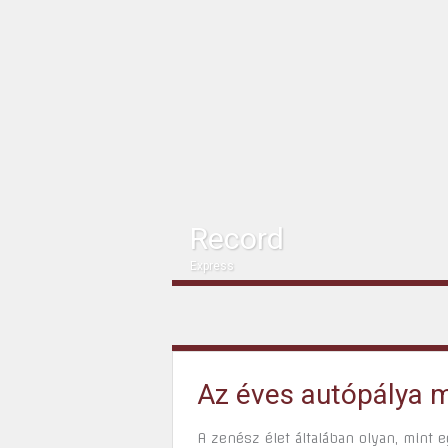
Record
Express
Az éves autópálya m
A zenész élet általában olyan, mint 