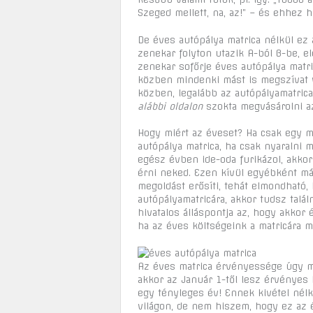
Szeged mellett, na, az!” – és ehhez
De éves autópálya matrica nélkül ez 
zenekar folyton utazik A-ból B-be, e
zenekar sofőrje éves autópálya matri
közben mindenki mást is megszívat v
közben, legalább az autópályamatric
alábbi oldalon
szokta megvásárolni az
Hogy miért az éveset? Ha csak egy m
autópálya matrica, ha csak nyaralni 
egész évben ide-oda furikázol, akkor
érni neked. Ezen kívül egyébként már
megoldást erősíti, tehát elmondható
autópályamatricára, akkor tudsz talál
hivatalos álláspontja az, hogy akkor
ha az éves költségeink a matricára m
Az éves matrica érvényessége úgy mű
akkor az Január 1-től lesz érvényes
egy tényleges év! Ennek kivétel nélk
világon, de nem hiszem, hogy ez az é