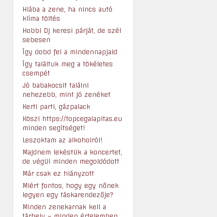
Hiába a zene, ha nincs autó
klíma töltés
Hobbi Dj keresi párját, de szél
sebesen
Így dobd fel a mindennapjaid
Így találtuk meg a tökéletes
csempét
Jó babakocsit találni
nehezebb, mint jó zenéket
Kerti parti, gázpalack
Köszi https://topcegalapitas.eu
minden segítséget!
Leszoktam az alkoholról!
Majdnem lekéstük a koncertet,
de végül minden megoldódott
Már csak ez hiányzott
Miért fontos, hogy egy nőnek
legyen egy táskarendezője?
Minden zenekarnak kell a
tárhely – minden értelemben