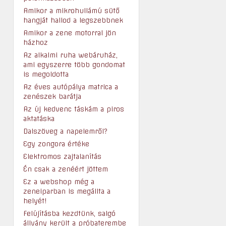
Amikor a mikrohullámú sütő
hangját hallod a legszebbnek
Amikor a zene motorral jön
házhoz
Az alkalmi ruha webáruház,
ami egyszerre több gondomat
is megoldotta
Az éves autópálya matrica a
zenészek barátja
Az új kedvenc táskám a piros
aktatáska
Dalszöveg a napelemről?
Egy zongora értéke
Elektromos zajtalanítás
Én csak a zenéért jöttem
Ez a webshop még a
zeneiparban is megállta a
helyét!
Felújításba kezdtünk, salgó
állvány került a próbaterembe