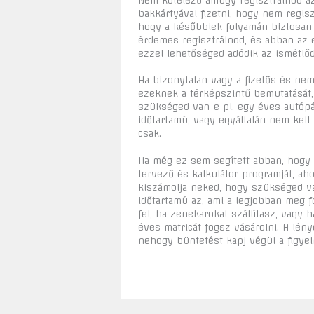
bakkártyával fizetni, hogy nem regis
hogy a későbbiek folyamán biztosan 
érdemes regisztrálnod, és abban az e
ezzel lehetőséged adódik az ismétlőd
Ha bizonytalan vagy a fizetős és nem
ezeknek a térképszintű bemutatását,
szükséged van-e pl. egy éves autópál
időtartamú, vagy egyáltalán nem kel
csak.
Ha még ez sem segített abban, hogy e
tervező és kalkulátor programját, aho
kiszámolja neked, hogy szükséged van
időtartamú az, ami a legjobban meg 
fel, ha zenekarokat szállítasz, vagy 
éves matricát fogsz vásárolni. A lény
nehogy büntetést kapj végül a figyel