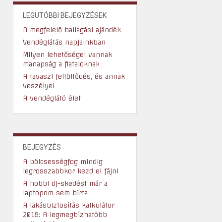
LEGUTÓBBI BEJEGYZÉSEK
A megfelelő ballagási ajándék
Vendéglátás napjainkban
Milyen lehetőségei vannak
manapság a fiataloknak
A tavaszi feltöltődés, és annak
veszélyei
A vendéglátó élet
BEJEGYZÉS
A bölcsességfog mindig
legrosszabbkor kezd el fájni
A hobbi dj-skedést már a
laptopom sem bírta
A lakásbiztosítás kalkulátor
2019: A legmegbízhatóbb