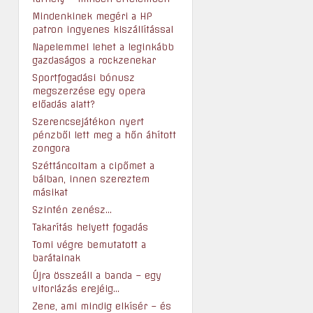
Mindenkinek megéri a HP
patron ingyenes kiszállítással
Napelemmel lehet a leginkább
gazdaságos a rockzenekar
Sportfogadási bónusz
megszerzése egy opera
előadás alatt?
Szerencsejátékon nyert
pénzből lett meg a hőn áhított
zongora
Széttáncoltam a cipőmet a
bálban, innen szereztem
másikat
Szintén zenész…
Takarítás helyett fogadás
Tomi végre bemutatott a
barátainak
Újra összeáll a banda – egy
vitorlázás erejéig…
Zene, ami mindig elkísér – és