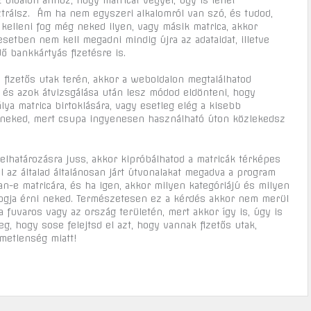
ztrálsz. Ám ha nem egyszeri alkalomról van szó, és tudod,
kelleni fog még neked ilyen, vagy másik matrica, akkor
setben nem kell megadni mindig újra az adataidat, illetve
ő bankkártyás fizetésre is.
 fizetős utak terén, akkor a weboldalon megtalálhatod
 és azok átvizsgálása után lesz módod eldönteni, hogy
ya matrica birtoklására, vagy esetleg elég a kisebb
l neked, mert csupa ingyenesen használható úton közlekedsz
lhatározásra juss, akkor kipróbálhatod a matricák térképes
l az általad általánosan járt útvonalakat megadva a program
-e matricára, és ha igen, akkor milyen kategóriájú és milyen
fogja érni neked. Természetesen ez a kérdés akkor nem merül
ha fuvaros vagy az ország területén, mert akkor így is, úgy is
eg, hogy sose felejtsd el azt, hogy vannak fizetős utak,
metlenség miatt!