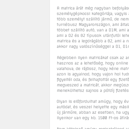
A matrica árát még nagyban befolyáso
személygépkocsi kategóriája, vagyis 
több személyt szállító jármű, de nem
turnébusz Magyarországon, ami általáb
többet szállító autó, van a D1M, ami 
ami a D2 és B2 típusok utánfutói leh
matrica és a legdrágább a B2, ami a 
akkor nagy valószínűséggel a D1, D1
Régebben ilyen matricákat csak az ar
hasznos az a lehetőség, hogy online
valahova, de rájössz, hogy kéne matri
azon is agyalnod, hogy vajon hol tu
figyeltél oda, és felhajtottál egy fiz
megveszed a matricát, akkor megúsz
menekülhetsz sajnos a pótdíj fizetése
Olyan is előfordulhat amúgy, hogy év
autódat, és veszel helyette egy másik
új járműre, abban az esetben, ha ugy
ilyenkor van egy kb. 1500 Ft-os átírási 
Nem kötelező amúgy regisztrálnod az 