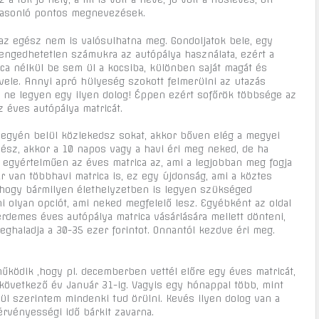
 hasonló pontos megnevezések.
az egész nem is valósulhatna meg. Gondoljatok bele, egy
lengedhetetlen számukra az autópálya használata, ezért a
ca nélkül be sem ül a kocsiba, különben saját magát és
ele. Annyi apró hülyeség szokott felmerülni az utazás
a ne legyen egy ilyen dolog! Éppen ezért sofőrök többsége az
 éves autópálya matricát.
egyén belül közlekedsz sokat, akkor bőven elég a megyei
mész, akkor a 10 napos vagy a havi éri meg neked, de ha
 egyértelműen az éves matrica az, ami a legjobban meg fogja
 van többhavi matrica is, ez egy újdonság, ami a köztes
, hogy bármilyen élethelyzetben is legyen szükséged
ni olyan opciót, ami neked megfelelő lesz. Egyébként az oldal
 érdemes éves autópálya matrica vásárlására mellett dönteni,
eghaladja a 30-35 ezer forintot. Onnantól kezdve éri meg.
ködik ,hogy pl. decemberben vettél előre egy éves matricát,
 következő év Január 31-ig. Vagyis egy hónappal több, mint
ül szerintem mindenki tud örülni. Kevés ilyen dolog van a
rvényességi idő bárkit zavarna.