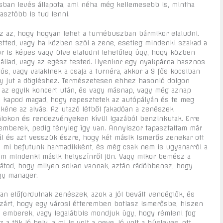
ásban levés állapota, ami néha még kellemesebb is, mintha
asztóbb is tud lenni.
az az, hogy hogyan lehet a turnébuszban bármikor elaludni.
tted, vagy ha közben szól a zene, esetleg mindenki szakad a
or is képes vagy ülve elaludni lehetőleg úgy, hogy közben
vállad, vagy az egész tested. Ilyenkor egy nyakpárna hasznos
ós, vagy valakinek a csaja a turnéra, akkor a 9 fős kocsiban
y jut a dögléshez. Természetesen ehhez hasonló dolgon
ol az egyik koncert után, és vagy másnap, vagy még aznap
on kapod magad, hogy repesztetek az autópályán és te meg
kéne az alvás. Az utazó létből fakadóan a zenészek
válokon és rendezvényeken kívül igazából benzinkutak. Erre
mberek, pedig tényleg így van. Annyiszor tapasztaltam már
l és azt vesszük észre, hogy két másik ismerős zenekar ott
, mi befutunk harmadikként, és még csak nem is ugyanarról a
nem mindenki másik helyszínről jön. Vagy mikor bemész a
 látod, hogy milyen sokan vannak, aztán rádöbbensz, hogy
gy manager.
an előfordulnak zenészek, azok a jól bevált vendéglők, és
zárt, hogy egy városi étteremben botlasz ismerősbe, hiszen
az emberek, vagy legalábbis mondjuk úgy, hogy rémleni fog
 a tök jó hely, a mi is volt a neve, jó volt a húsleves, ott