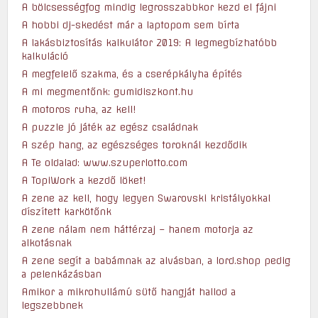
A bölcsességfog mindig legrosszabbkor kezd el fájni
A hobbi dj-skedést már a laptopom sem bírta
A lakásbiztosítás kalkulátor 2019: A legmegbízhatóbb
kalkuláció
A megfelelő szakma, és a cserépkályha építés
A mi megmentőnk: gumidiszkont.hu
A motoros ruha, az kell!
A puzzle jó játék az egész családnak
A szép hang, az egészséges toroknál kezdődik
A Te oldalad: www.szuperlotto.com
A TopiWork a kezdő löket!
A zene az kell, hogy legyen Swarovski kristályokkal
díszített karkötőnk
A zene nálam nem háttérzaj – hanem motorja az
alkotásnak
A zene segít a babámnak az alvásban, a lord.shop pedig
a pelenkázásban
Amikor a mikrohullámú sütő hangját hallod a
legszebbnek