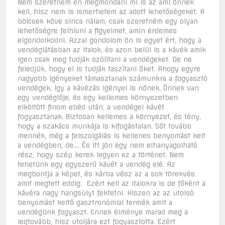
Nem szeretném én megmondani mi is az ami önnek
kell, hisz nem is ismerhetem az adott lehetőségeket. A
bölcsek köve sincs nálam, csak szeretném egy olyan
lehetőségre felhívni a figyelmet, amin érdemes
elgondolkodni. Azzal gondolom ön is egyet ért, hogy a
vendéglátásban az italok, és azon belül is a kávék amik
igen csak meg tudják szólítani a vendégeket. De ne
feledjük, hogy el is tudják taszítani őket. Ahogy egyre
nagyobb igényeket támasztanak számunkra a fogyasztó
vendégek, így a kávézás igényei is nőnek. Önnek van
egy vendéglője, és egy kellemes környezetben
elköltött finom ebéd után, a vendégei kávét
fogyasztanak. Biztosan kellemes a környezet, és tény,
hogy a szakács munkája is kifogástalan. Sőt tovább
mennék, még a felszolgálás is kellenes benyomást kelt
a vendégben, de…. És itt jön egy nem elhanyagolható
rész, hogy szép kerek legyen ez a történet. Nem
tehetünk egy egyszerű kávét a vendég elé. Az
megbontja a képet, és kárba vész az a sok törekvés
amit megtett eddig. Ezért kell az italokra is de főként a
kávéra nagy hangsúlyt fektetni. Hiszen az az utolsó
benyomást keltő gasztronómiai termék amit a
vendégünk fogyaszt. Ennek élménye marad meg a
legtovább, hisz utoljára ezt fogyasztotta. Ezért