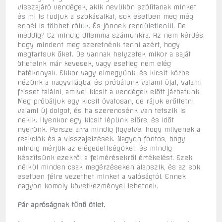
visszajáró vendégek, akik nevükön szólítanak minket,
és mi is tudjuk a szokásaikat, sok esetben meg még
ennél is többet róluk. És jönnek rendületlenül. De
meddig? Ez mindig dilemma számunkra. Az nem kérdés,
hogy mindent meg szeretnénk tenni azért, hogy
megtartsuk őket. De vannak helyzetek mikor a saját
ötleteink már kevesek, vagy esetleg nem elég
hatékonyak. Ekkor vagy elmegyünk, és kicsit körbe
nézünk a nagyvilágba, és próbálunk valami újat, valami
frisset találni, amivel kicsit a vendégek előtt járhatunk.
Meg próbáljuk egy kicsit óvatosan, de rájuk erőltetni
valami új dolgot, és ha szerencsénk van tetszik is
nekik. Ilyenkor egy kicsit lépünk előre, és időt
nyerünk. Persze arra mindig figyelve, hogy milyenek a
reakciók és a visszajelzések. Nagyon fontos, hogy
mindig mérjük az elégedettségüket, és mindig
készítsünk ezekről a felmérésekről értékelést. Ezek
nélkül minden csak megérzéseken alapszik, és az sok
esetben félre vezethet minket a valóságtól. Ennek
nagyon komoly következményei lehetnek.
Pár apróságnak tűnő ötlet.