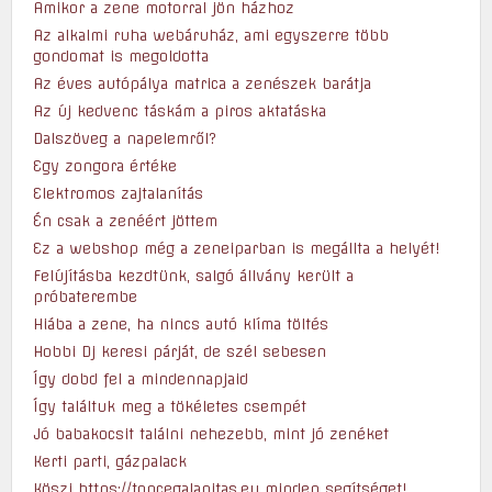
Amikor a zene motorral jön házhoz
Az alkalmi ruha webáruház, ami egyszerre több
gondomat is megoldotta
Az éves autópálya matrica a zenészek barátja
Az új kedvenc táskám a piros aktatáska
Dalszöveg a napelemről?
Egy zongora értéke
Elektromos zajtalanítás
Én csak a zenéért jöttem
Ez a webshop még a zeneiparban is megállta a helyét!
Felújításba kezdtünk, salgó állvány került a
próbaterembe
Hiába a zene, ha nincs autó klíma töltés
Hobbi Dj keresi párját, de szél sebesen
Így dobd fel a mindennapjaid
Így találtuk meg a tökéletes csempét
Jó babakocsit találni nehezebb, mint jó zenéket
Kerti parti, gázpalack
Köszi https://topcegalapitas.eu minden segítséget!