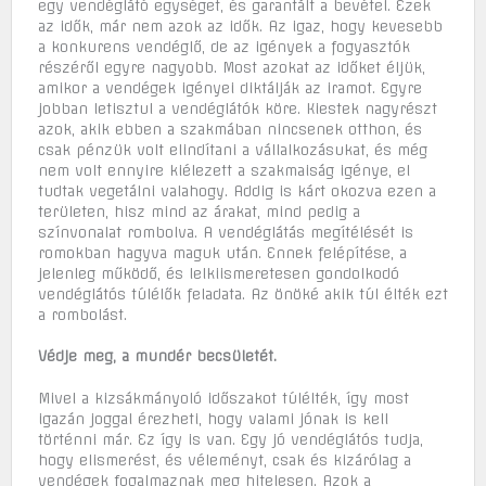
egy vendéglátó egységet, és garantált a bevétel. Ezek
az idők, már nem azok az idők. Az igaz, hogy kevesebb
a konkurens vendéglő, de az igények a fogyasztók
részéről egyre nagyobb. Most azokat az időket éljük,
amikor a vendégek igényei diktálják az iramot. Egyre
jobban letisztul a vendéglátók köre. Kiestek nagyrészt
azok, akik ebben a szakmában nincsenek otthon, és
csak pénzük volt elindítani a vállalkozásukat, és még
nem volt ennyire kiélezett a szakmaiság igénye, el
tudtak vegetálni valahogy. Addig is kárt okozva ezen a
területen, hisz mind az árakat, mind pedig a
színvonalat rombolva. A vendéglátás megítélését is
romokban hagyva maguk után. Ennek felépítése, a
jelenleg működő, és lelkiismeretesen gondolkodó
vendéglátós túlélők feladata. Az önöké akik túl élték ezt
a rombolást.
Védje meg, a mundér becsületét.
Mivel a kizsákmányoló időszakot túlélték, így most
igazán joggal érezheti, hogy valami jónak is kell
történni már. Ez így is van. Egy jó vendéglátós tudja,
hogy elismerést, és véleményt, csak és kizárólag a
vendégek fogalmaznak meg hitelesen. Azok a