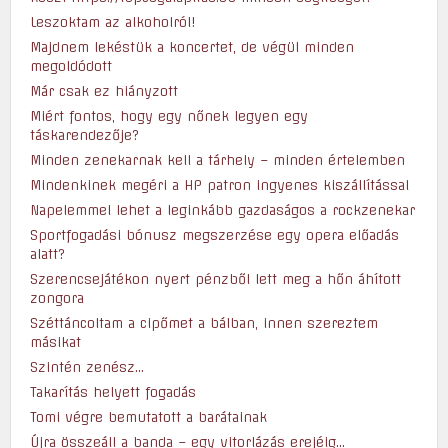
Leszoktam az alkoholról!
Majdnem lekéstük a koncertet, de végül minden
megoldódott
Már csak ez hiányzott
Miért fontos, hogy egy nőnek legyen egy
táskarendezője?
Minden zenekarnak kell a tárhely – minden értelemben
Mindenkinek megéri a HP patron ingyenes kiszállítással
Napelemmel lehet a leginkább gazdaságos a rockzenekar
Sportfogadási bónusz megszerzése egy opera előadás
alatt?
Szerencsejátékon nyert pénzből lett meg a hőn áhított
zongora
Széttáncoltam a cipőmet a bálban, innen szereztem
másikat
Szintén zenész…
Takarítás helyett fogadás
Tomi végre bemutatott a barátainak
Újra összeáll a banda – egy vitorlázás erejéig…