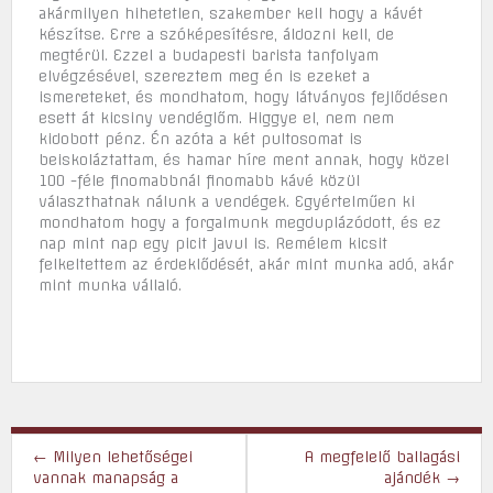
akármilyen hihetetlen, szakember kell hogy a kávét
készítse. Erre a szóképesítésre, áldozni kell, de
megtérül. Ezzel a budapesti barista tanfolyam
elvégzésével, szereztem meg én is ezeket a
ismereteket, és mondhatom, hogy látványos fejlődésen
esett át kicsiny vendéglőm. Higgye el, nem nem
kidobott pénz. Én azóta a két pultosomat is
beiskoláztattam, és hamar híre ment annak, hogy közel
1OO -féle finomabbnál finomabb kávé közül
választhatnak nálunk a vendégek. Egyértelműen ki
mondhatom hogy a forgalmunk megduplázódott, és ez
nap mint nap egy picit javul is. Remélem kicsit
felkeltettem az érdeklődését, akár mint munka adó, akár
mint munka vállaló.
Post
←
Milyen lehetőségei
A megfelelő ballagási
navigation
vannak manapság a
ajándék
→