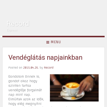
Record
Express
MENU
Vendéglátás napjainkban
Posted on
2015.04.26.
by
Record
Gondolom önnek is,
gondot okoz hogy
szinten tartsa
vendéglője forgalmát
nap mint nap.
Elmúltak azok az idők,
hogy elég megnyitni