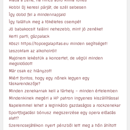
Hiába a zene, ha nincs autó klíma töltés
Hobbi Dj keresi párját, de szél sebesen
Így dobd fel a mindennapjaid
Így találtuk meg a tökéletes csempét
Jó babakocsit találni nehezebb, mint jó zenéket
Kerti parti, gázpalack
Köszi https://topcegalapitas.eu minden segítséget!
Leszoktam az alkoholról!
Majdnem lekéstük a koncertet, de végül minden
megoldódott
Már csak ez hiányzott
Miért fontos, hogy egy nőnek legyen egy
táskarendezője?
Minden zenekarnak kell a tárhely – minden értelemben
Mindenkinek megéri a HP patron ingyenes kiszállítással
Napelemmel lehet a leginkább gazdaságos a rockzenekar
Sportfogadási bónusz megszerzése egy opera előadás
alatt?
Szerencsejátékon nyert pénzből lett meg a hőn áhított