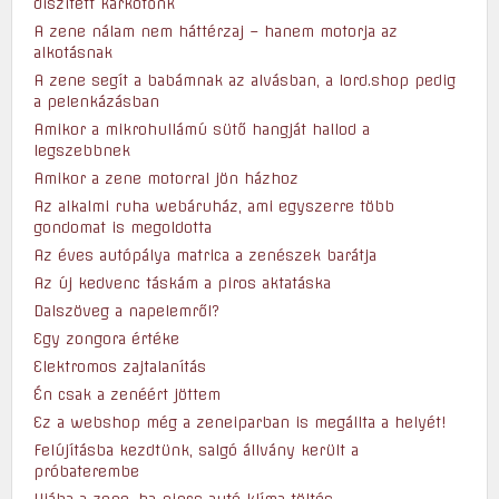
díszített karkötőnk
A zene nálam nem háttérzaj – hanem motorja az
alkotásnak
A zene segít a babámnak az alvásban, a lord.shop pedig
a pelenkázásban
Amikor a mikrohullámú sütő hangját hallod a
legszebbnek
Amikor a zene motorral jön házhoz
Az alkalmi ruha webáruház, ami egyszerre több
gondomat is megoldotta
Az éves autópálya matrica a zenészek barátja
Az új kedvenc táskám a piros aktatáska
Dalszöveg a napelemről?
Egy zongora értéke
Elektromos zajtalanítás
Én csak a zenéért jöttem
Ez a webshop még a zeneiparban is megállta a helyét!
Felújításba kezdtünk, salgó állvány került a
próbaterembe