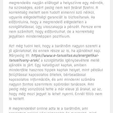
megrendelés napján ellátogat a helyszínre egy mérnök,
ha szükséges, ezért pedig nem kell felárat fizetni. A
korrektség mellett sem tudott elmenni szó nélkül,
ugyanis elégedettségi garanciát is biztosítanak. Ha
előfordulna, hogy a megrendelő elégedetlen a
szolgáltatással, úgy visszakapja a pénzét. Persze erre
nem számított, hogy előfordulhat, de a korrektség
jegyében mindenképpen pozitívum.
Azt még tudni kell, hogy a barátnőm nagyon szereti a
jó ajánlatokat, és ennek része az is, ha ajándékot kap.
Márpedig itt:
https://www.e-tanusitas.eu/energetikai-
tanusitvany-arak/
, a szolgáltatás igénybevétele mellé
ajándék is járt. Egy katalógust kaptak, amiben
mindenféle hasznos tippek kaptak helyet, mint például
felújítással kapcsolatos ötletek, bérbeadással
kapcsolatos információk, és ami mindenki számára
nagyon fontos szerintem: spórolási tanácsok. Ami
pedig még vonzóbbá tette a már eleve jó árakat, az az,
hogy még mozi jegyet is lehet nyerni. Ennél több nem
is kellett.
A megrendelést online adta le a barátnőm, ami