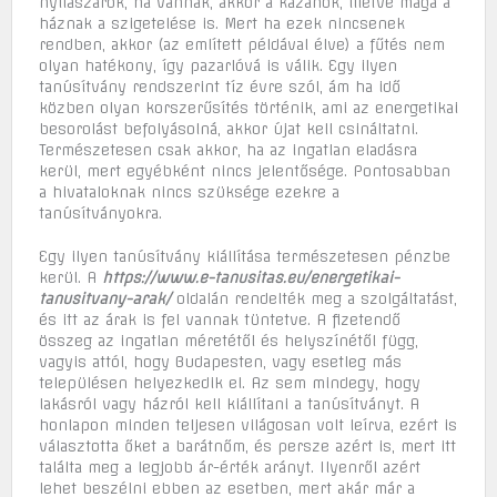
nyílászárok, ha vannak, akkor a kazánok, illetve maga a
háznak a szigetelése is. Mert ha ezek nincsenek
rendben, akkor (az említett példával élve) a fűtés nem
olyan hatékony, így pazarlóvá is válik. Egy ilyen
tanúsítvány rendszerint tíz évre szól, ám ha idő
közben olyan korszerűsítés történik, ami az energetikai
besorolást befolyásolná, akkor újat kell csináltatni.
Természetesen csak akkor, ha az ingatlan eladásra
kerül, mert egyébként nincs jelentősége. Pontosabban
a hivataloknak nincs szüksége ezekre a
tanúsítványokra.
Egy ilyen tanúsítvány kiállítása természetesen pénzbe
kerül. A
https://www.e-tanusitas.eu/energetikai-
tanusitvany-arak/
oldalán rendelték meg a szolgáltatást,
és itt az árak is fel vannak tüntetve. A fizetendő
összeg az ingatlan méretétől és helyszínétől függ,
vagyis attól, hogy Budapesten, vagy esetleg más
településen helyezkedik el. Az sem mindegy, hogy
lakásról vagy házról kell kiállítani a tanúsítványt. A
honlapon minden teljesen világosan volt leírva, ezért is
választotta őket a barátnőm, és persze azért is, mert itt
találta meg a legjobb ár-érték arányt. Ilyenről azért
lehet beszélni ebben az esetben, mert akár már a