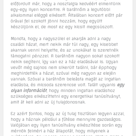
előfordult már, hogy a nosztalgia kedvéért elmentünk
egy-egy ilyen koncertre. A barátnőm a legutóbbi
alkalommal eléggé elkésett. Általában koncert előtt pár
órával fel szokott jönni hozzám, hogy együtt
készüljünk el, de most ez egy kicsit megcsúszott.
Mondta, hogy a nagyszülei el akarják adni a nagy
családi házat, mert nekik már túl nagy, egy kisebbet
akarnak venni helyette, és az unokákat is szeretnék
támogatni pénzzel. A barátnőm nagyon sokat szokott
nekik segíteni, így van ez a ház eladásával is. Ugyan
vevőt még sajnos nem sikerült találni, bár épphogy
meghirdették a házat, szóval még nagyon az elején
vannak. Szóval a barátnőm beleásta magát az ingatlan
eladásba, és micsoda szerencse volt. Talált ugyanis
egy
olyan információt
, hogy minden ingatlan eladáshoz
szükséges elkészíttetni egy energetikai tanúsítványt,
amit át kell adni az új tulajdonosnak.
Ez azért fontos, hogy az új tulaj tisztában legyen azzal,
hogy a háznak például a fűtése mennyire gazdaságos.
Valójában egy ilyen tanúsítvány elkészítése során egy
mérnök felméri a ház állapotát, hogy milyenek a