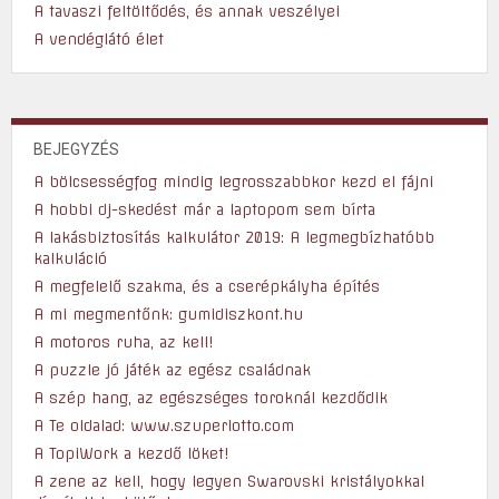
A tavaszi feltöltődés, és annak veszélyei
A vendéglátó élet
BEJEGYZÉS
A bölcsességfog mindig legrosszabbkor kezd el fájni
A hobbi dj-skedést már a laptopom sem bírta
A lakásbiztosítás kalkulátor 2019: A legmegbízhatóbb
kalkuláció
A megfelelő szakma, és a cserépkályha építés
A mi megmentőnk: gumidiszkont.hu
A motoros ruha, az kell!
A puzzle jó játék az egész családnak
A szép hang, az egészséges toroknál kezdődik
A Te oldalad: www.szuperlotto.com
A TopiWork a kezdő löket!
A zene az kell, hogy legyen Swarovski kristályokkal