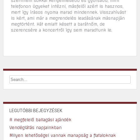
szerintem sokkal kényelmesebb és gyorsabb, mint
telefonon ügyeket intézni, másfelől azért is hasznos,
mert így írásos nyoma marad mindennek. Visszahívást
is kért, ami már a megrendelés leadásának másnapján
megtörtént. Hát emiatt késett a barátnőm, de
szerencsére a koncertről így sem maradtunk le.
LEGUTÓBBI BEJEGYZÉSEK
A megfelelő ballagási ajándék
Vendéglátás napjainkban
Milyen lehetőségei vannak manapság a fiataloknak