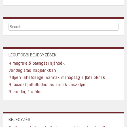
LEGUTÓBBI BEJEGYZÉSEK
A megfelelő ballagási ajándék
Vendéglátás napjainkban
Milyen lehetőségei vannak manapság a fiataloknak
A tavaszi feltöltődés, és annak veszélyei
A vendéglátó élet
BEJEGYZÉS