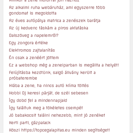
Amikor a zene motorral jön házhoz
Az alkalmi ruha webáruház, ami egyszerre több
gondomat is megoldotta
Az éves autópálya matrica a zenészek barátja
Az új kedvenc táskám a piros aktatáska
Dalszöveg a napelemről?
Egy zongora értéke
Elektromos zajtalanítás
Én csak a zenéért jöttem
Ez a webshop még a zeneiparban is megállta a helyét!
Felújításba kezdtünk, salgó állvány került a
próbaterembe
Hiába a zene, ha nincs autó klíma töltés
Hobbi Dj keresi párját, de szél sebesen
Így dobd fel a mindennapjaid
Így találtuk meg a tökéletes csempét
Jó babakocsit találni nehezebb, mint jó zenéket
Kerti parti, gázpalack
Köszi https://topcegalapitas.eu minden segítséget!