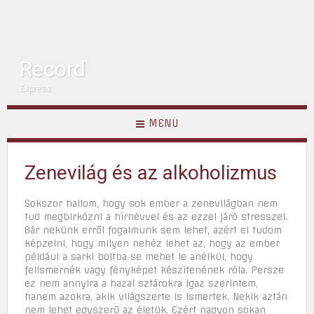
Record
Express
MENU
Zenevilág és az alkoholizmus
Sokszor hallom, hogy sok ember a zenevilágban nem
tud megbirkózni a hírnévvel és az ezzel járó stresszel.
Bár nekünk erről fogalmunk sem lehet, azért el tudom
képzelni, hogy milyen nehéz lehet az, hogy az ember
például a sarki boltba se mehet le anélkül, hogy
felismernék vagy fényképet készítenének róla. Persze
ez nem annyira a hazai sztárokra igaz szerintem,
hanem azokra, akik világszerte is ismertek. Nekik aztán
nem lehet egyszerű az életük. Ezért nagyon sokan