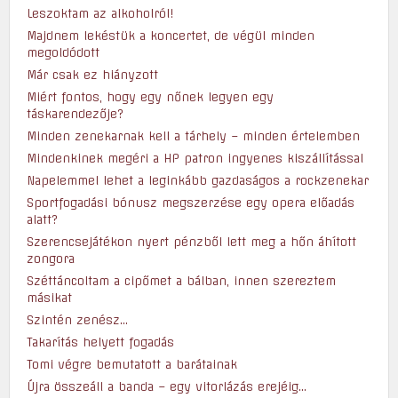
Leszoktam az alkoholról!
Majdnem lekéstük a koncertet, de végül minden
megoldódott
Már csak ez hiányzott
Miért fontos, hogy egy nőnek legyen egy
táskarendezője?
Minden zenekarnak kell a tárhely – minden értelemben
Mindenkinek megéri a HP patron ingyenes kiszállítással
Napelemmel lehet a leginkább gazdaságos a rockzenekar
Sportfogadási bónusz megszerzése egy opera előadás
alatt?
Szerencsejátékon nyert pénzből lett meg a hőn áhított
zongora
Széttáncoltam a cipőmet a bálban, innen szereztem
másikat
Szintén zenész…
Takarítás helyett fogadás
Tomi végre bemutatott a barátainak
Újra összeáll a banda – egy vitorlázás erejéig…