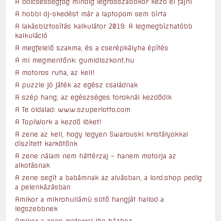
A bölcsességfog mindig legrosszabbkor kezd el fájni
A hobbi dj-skedést már a laptopom sem bírta
A lakásbiztosítás kalkulátor 2019: A legmegbízhatóbb
kalkuláció
A megfelelő szakma, és a cserépkályha építés
A mi megmentőnk: gumidiszkont.hu
A motoros ruha, az kell!
A puzzle jó játék az egész családnak
A szép hang, az egészséges toroknál kezdődik
A Te oldalad: www.szuperlotto.com
A TopiWork a kezdő löket!
A zene az kell, hogy legyen Swarovski kristályokkal
díszített karkötőnk
A zene nálam nem háttérzaj – hanem motorja az
alkotásnak
A zene segít a babámnak az alvásban, a lord.shop pedig
a pelenkázásban
Amikor a mikrohullámú sütő hangját hallod a
legszebbnek