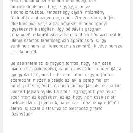
programnak köszönhetően lehetősége van
mindenkinek arra, hogy kigyógyuljon az
alkoholizmusból. Mindezt egy olyan intézmény
biztosítja, ami nagyon nyugodt környezetben, teljes
diszkrécióval várja a pácienseket. Minden igényt
igyekeznek kielégíteni, így például a program
résztvevői étlapról választhatnak ebédet és vacsorát is,
illetve számos lehetőség van sportolásra is, így
senkinek nem kell lemondania semmiről, kivéve persze
az alkoholról.
De szerintem az is nagyon fontos, hogy nem csak
magukat a pácienseket, hanem a családot is bevonják a
gyógyulási folyamatba. Ez szerintem nagyon fontos
szempont, hiszen a család az, aki a beteg mellett
mindig ott van, és ha ők nem támogatják, akkor a dolog
veszett fejsze nyele. De ami a legnagyobb pozitívum
szerintem az egészben, az az, hogy nem csak az ott
tartózkodásra figyelnek, hanem az intézményen kívüli
életre is, ezzel biztosítva az élethosszig tartó
józanságot.