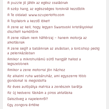
A puzzle jó játék az egész családnak
A szép hang, az egészséges toroknál kezdődik
A Te oldalad: www.szuperlotto.com
A TopiWork a kezdő löket!
A zene az kell, hogy legyen Swarovski kristályokkal
díszített karkötőnk
A zene nálam nem háttérzaj – hanem motorja az
alkotásnak
A zene segít a babámnak az alvásban, a lord.shop pedig
a pelenkázásban
Amikor a mikrohullámú sütő hangját hallod a
legszebbnek
Amikor a zene motorral jön házhoz
Az alkalmi ruha webáruház, ami egyszerre több
gondomat is megoldotta
Az éves autópálya matrica a zenészek barátja
Az új kedvenc táskám a piros aktatáska
Dalszöveg a napelemről?
Egy zongora értéke