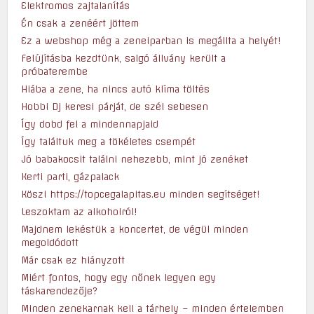
Elektromos zajtalanítás
Én csak a zenéért jöttem
Ez a webshop még a zeneiparban is megállta a helyét!
Felújításba kezdtünk, salgó állvány került a
próbaterembe
Hiába a zene, ha nincs autó klíma töltés
Hobbi Dj keresi párját, de szél sebesen
Így dobd fel a mindennapjaid
Így találtuk meg a tökéletes csempét
Jó babakocsit találni nehezebb, mint jó zenéket
Kerti parti, gázpalack
Köszi https://topcegalapitas.eu minden segítséget!
Leszoktam az alkoholról!
Majdnem lekéstük a koncertet, de végül minden
megoldódott
Már csak ez hiányzott
Miért fontos, hogy egy nőnek legyen egy
táskarendezője?
Minden zenekarnak kell a tárhely – minden értelemben