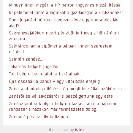
Mindenkinek megéri a HP patron ingyenes kiszállítással
Napelemmel lehet a leginkább gazdaságos a rockzenekar
Sportfogadási bónusz megszerzése egy opera előadás
alatt?
Szerencsejátékon nyert pénzből lett meg a hőn áhított
zongora
Széttáncoltam a cipőmet a bálban, innen szereztem
másikat
Szintén zenész…
Takarítás helyett fogadás
Tomi végre bemutatott a barátainak
Újra összeáll a banda – egy vitorlázás erejéig…
Zene, ami mindig elkísér – és megihlet vállalkozóként is
Zenéről és vállalkozásról is beszélgettünk egy este
Zenészként sok olyan helyre utaztam, ahol a napelem
rendszer a házakon már természetes dolog
Zenevilág és az alkoholizmus
Theme: levii by
Kaira
.