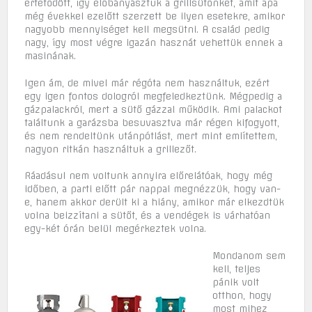
értetődött, így előbányásztuk a grillsütőnket, amit apa
még évekkel ezelőtt szerzett be ilyen esetekre, amikor
nagyobb mennyiséget kell megsütni. A család pedig
nagy, így most végre igazán hasznát vehettük ennek a
masinának.
Igen ám, de mivel már régóta nem használtuk, ezért
egy igen fontos dologról megfeledkeztünk. Mégpedig a
gázpalackról, mert a sütő gázzal működik. Ami palackot
találtunk a garázsba besuvasztva már régen kifogyott,
és nem rendeltünk utánpótlást, mert mint említettem,
nagyon ritkán használtuk a grillezőt.
Ráadásul nem voltunk annyira előrelátóak, hogy még
időben, a parti előtt pár nappal megnézzük, hogy van-
e, hanem akkor derült ki a hiány, amikor már elkezdtük
volna beizzítani a sütőt, és a vendégek is várhatóan
egy-két órán belül megérkeztek volna.
Mondanom sem
kell, teljes
pánik volt
otthon, hogy
most mihez