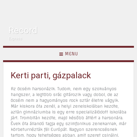
Record
Express
MENU
Kerti parti, gázpalack
Az öcsém harsonázik. Tudom, nem egy szokványos
hangszer, a legtöbb srác gitározik vagy dobol, de az
öcsém nem a hagyományos rock sztár életre vágyik.
Már kiskora óta zenél, a helyi zeneiskolában kezdte,
aztán gimnáziumba is egy erre specializálódott iskolába
járt. Trombitán kezdte, majd később áttért a harsonára.
Évek óta állandó tagja egy szimfonikus zenekarnak, már
körbeturnézták fél Európát. Nagyon szerencsésnek
tartom, hogy tehetséges abban, amit szeret csinálni,