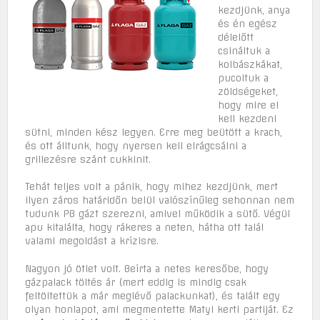
kezdjünk, anya
és én egész
délelőtt
csináltuk a
kolbászkákat,
pucoltuk a
zöldségeket,
hogy mire el
kell kezdeni
sütni, minden kész legyen. Erre meg beütött a krach,
és ott álltunk, hogy nyersen kell elrágcsálni a
grillezésre szánt cukkinit.
Tehát teljes volt a pánik, hogy mihez kezdjünk, mert
ilyen záros határidőn belül valószínűleg sehonnan nem
tudunk PB gázt szerezni, amivel működik a sütő. Végül
apu kitalálta, hogy rákeres a neten, hátha ott talál
valami megoldást a krízisre.
Nagyon jó ötlet volt. Beírta a netes keresőbe, hogy
gázpalack töltés ár (mert eddig is mindig csak
feltöltettük a már meglévő palackunkat), és talált egy
olyan honlapot, ami megmentette Matyi kerti partiját. Ez