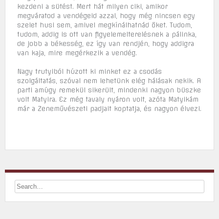
kezdeni a sütést. Mert hát milyen ciki, amikor
megváratod a vendégeid azzal, hogy még nincsen egy
szelet husi sem, amivel megkínálhatnád őket. Tudom,
tudom, addig is ott van figyelemelterelésnek a pálinka,
de jobb a békesség, ez így van rendjén, hogy addigra
van kaja, mire megérkezik a vendég.
Nagy trutyiból húzott ki minket ez a csodás
szolgáltatás, szóval nem lehetünk elég hálásak nekik. A
parti amúgy remekül sikerült, mindenki nagyon büszke
volt Matyira. Ez még tavaly nyáron volt, azóta Matyikám
már a Zeneművészeti padjait koptatja, és nagyon élvezi.