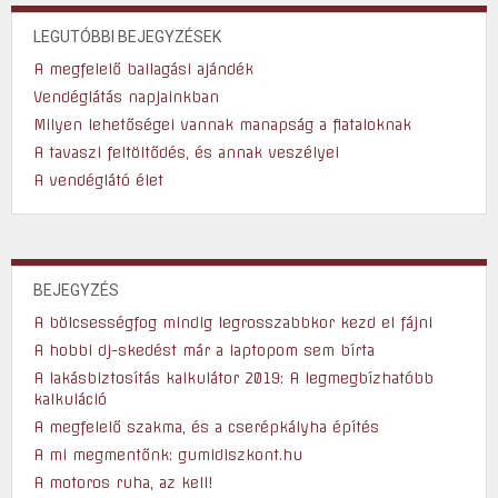
LEGUTÓBBI BEJEGYZÉSEK
A megfelelő ballagási ajándék
Vendéglátás napjainkban
Milyen lehetőségei vannak manapság a fiataloknak
A tavaszi feltöltődés, és annak veszélyei
A vendéglátó élet
BEJEGYZÉS
A bölcsességfog mindig legrosszabbkor kezd el fájni
A hobbi dj-skedést már a laptopom sem bírta
A lakásbiztosítás kalkulátor 2019: A legmegbízhatóbb
kalkuláció
A megfelelő szakma, és a cserépkályha építés
A mi megmentőnk: gumidiszkont.hu
A motoros ruha, az kell!