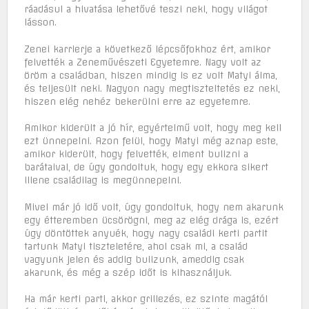
ráadásul a hivatása lehetővé teszi neki, hogy világot
lásson.
Zenei karrierje a következő lépcsőfokhoz ért, amikor
felvették a Zeneművészeti Egyetemre. Nagy volt az
öröm a családban, hiszen mindig is ez volt Matyi álma,
és teljesült neki. Nagyon nagy megtiszteltetés ez neki,
hiszen elég nehéz bekerülni erre az egyetemre.
Amikor kiderült a jó hír, egyértelmű volt, hogy meg kell
ezt ünnepelni. Azon felül, hogy Matyi még aznap este,
amikor kiderült, hogy felvették, elment bulizni a
barátaival, de úgy gondoltuk, hogy egy ekkora sikert
illene családilag is megünnepelni.
Mivel már jó idő volt, úgy gondoltuk, hogy nem akarunk
egy étteremben ücsörögni, meg az elég drága is, ezért
úgy döntöttek anyuék, hogy nagy családi kerti partit
tartunk Matyi tiszteletére, ahol csak mi, a család
vagyunk jelen és addig bulizunk, ameddig csak
akarunk, és még a szép időt is kihasználjuk.
Ha már kerti parti, akkor grillezés, ez szinte magától