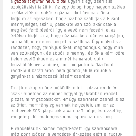
a
gázpalackfutár nevű oldal
ugyanis egy zseniális
szolgáltatást talált ki. Az egy dolog, hogy nagyon széles
a választékuk, sokféle gázpalackot árulnak. De a
legjobb az egészben, hogy házhoz szállítják a kívánt
mennyiséget, akár új palackról van szó, akár csak a
meglévő feltöltéséről. Így a vevő nem fecsérli el az
értékes idejét arra, hogy gázpalackok után rohangáljon,
sorba álljon érte és még el is szállítsa. Úgy működik a
rendszer, hogy felhívjuk őket, megmondjuk, hogy mire
van szükségünk és abból is mennyi, és ők a kért időre
(jelen esetünkben ez a minél hamarabb volt)
leszállítják arra a címre, amit megadtunk. Ráadásul
rendkívül baráti áron, nem gombolják le rólunk a
gatyánkat a házhozszállításért cserébe.
Tulajdonképpen úgy működik, mint a pizza rendelés,
csak vélhetően az ember eggyel gyakrabban rendel
pizzát, mint gázpalackot. Amúgy szerintem zseniális ez
az ötlet, mert tényleg vannak helyzetek, amikor az
embernek SOS gázpalackra van szüksége, és ezzel így
rengeteg időt és idegeskedést spórolhatunk meg.
A rendelésünk hamar megérkezett, így szerencsére
még pont időben, a vendégek érkezése előtt el tudtuk