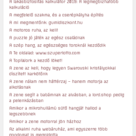
A lakásbiztosítás kalkulátor 2019: A legmegbízhatóbb
kalkuláció
A megfelelő szakma, és a cserépkályha építés
A mi megmentőnk: gumidiszkont.hu
A motoros ruha, az kell!
A puzzle jó játék az egész családnak
A szép hang, az egészséges toroknál kezdődik
A Te oldalad: www.szuperlotto.com
A TopiWork a kezdő löket!
A zene az kell, hogy legyen Swarovski kristályokkal
díszített karkötőnk
A zene nálam nem háttérzaj – hanem motorja az
alkotásnak
A zene segít a babámnak az alvásban, a lord.shop pedig
a pelenkázásban
Amikor a mikrohullámú sütő hangját hallod a
legszebbnek
Amikor a zene motorral jön házhoz
Az alkalmi ruha webáruház, ami egyszerre több
gondomat is megoldotta