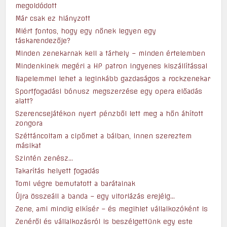
megoldódott
Már csak ez hiányzott
Miért fontos, hogy egy nőnek legyen egy
táskarendezője?
Minden zenekarnak kell a tárhely – minden értelemben
Mindenkinek megéri a HP patron ingyenes kiszállítással
Napelemmel lehet a leginkább gazdaságos a rockzenekar
Sportfogadási bónusz megszerzése egy opera előadás
alatt?
Szerencsejátékon nyert pénzből lett meg a hőn áhított
zongora
Széttáncoltam a cipőmet a bálban, innen szereztem
másikat
Szintén zenész…
Takarítás helyett fogadás
Tomi végre bemutatott a barátainak
Újra összeáll a banda – egy vitorlázás erejéig…
Zene, ami mindig elkísér – és megihlet vállalkozóként is
Zenéről és vállalkozásról is beszélgettünk egy este