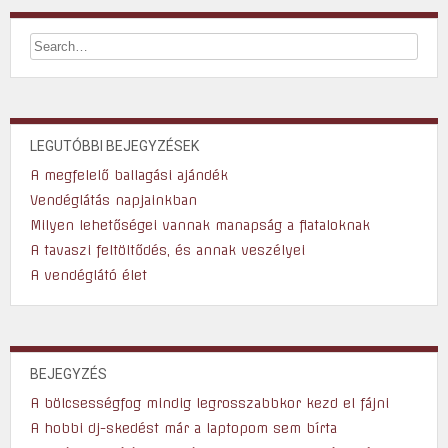
LEGUTÓBBI BEJEGYZÉSEK
A megfelelő ballagási ajándék
Vendéglátás napjainkban
Milyen lehetőségei vannak manapság a fiataloknak
A tavaszi feltöltődés, és annak veszélyei
A vendéglátó élet
BEJEGYZÉS
A bölcsességfog mindig legrosszabbkor kezd el fájni
A hobbi dj-skedést már a laptopom sem bírta