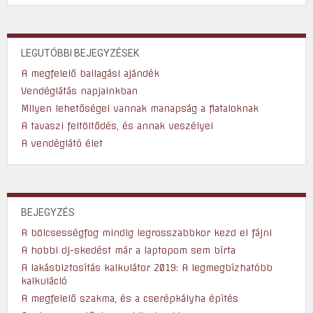
LEGUTÓBBI BEJEGYZÉSEK
A megfelelő ballagási ajándék
Vendéglátás napjainkban
Milyen lehetőségei vannak manapság a fiataloknak
A tavaszi feltöltődés, és annak veszélyei
A vendéglátó élet
BEJEGYZÉS
A bölcsességfog mindig legrosszabbkor kezd el fájni
A hobbi dj-skedést már a laptopom sem bírta
A lakásbiztosítás kalkulátor 2019: A legmegbízhatóbb
kalkuláció
A megfelelő szakma, és a cserépkályha építés