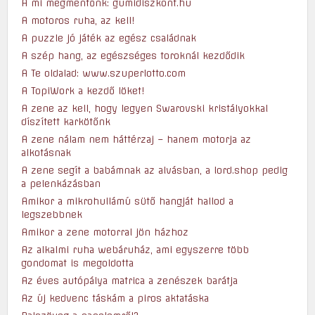
A mi megmentőnk: gumidiszkont.hu
A motoros ruha, az kell!
A puzzle jó játék az egész családnak
A szép hang, az egészséges toroknál kezdődik
A Te oldalad: www.szuperlotto.com
A TopiWork a kezdő löket!
A zene az kell, hogy legyen Swarovski kristályokkal
díszített karkötőnk
A zene nálam nem háttérzaj – hanem motorja az
alkotásnak
A zene segít a babámnak az alvásban, a lord.shop pedig
a pelenkázásban
Amikor a mikrohullámú sütő hangját hallod a
legszebbnek
Amikor a zene motorral jön házhoz
Az alkalmi ruha webáruház, ami egyszerre több
gondomat is megoldotta
Az éves autópálya matrica a zenészek barátja
Az új kedvenc táskám a piros aktatáska