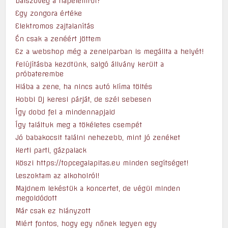
Dalszöveg a napelemről?
Egy zongora értéke
Elektromos zajtalanítás
Én csak a zenéért jöttem
Ez a webshop még a zeneiparban is megállta a helyét!
Felújításba kezdtünk, salgó állvány került a
próbaterembe
Hiába a zene, ha nincs autó klíma töltés
Hobbi Dj keresi párját, de szél sebesen
Így dobd fel a mindennapjaid
Így találtuk meg a tökéletes csempét
Jó babakocsit találni nehezebb, mint jó zenéket
Kerti parti, gázpalack
Köszi https://topcegalapitas.eu minden segítséget!
Leszoktam az alkoholról!
Majdnem lekéstük a koncertet, de végül minden
megoldódott
Már csak ez hiányzott
Miért fontos, hogy egy nőnek legyen egy