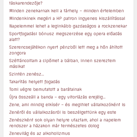
táskarendezője?
Minden zenekarnak kell a tárhely – minden értelemben
Mindenkinek megéri a HP patron ingyenes kiszállítással
Napelemmel lehet a leginkább gazdaságos a rockzenekar
Sportfogadási bónusz megszerzése egy opera előadás
alatt?
Szerencsejátékon nyert pénzből lett meg a hőn áhított
zongora
Széttáncoltam a cipőmet a bálban, innen szereztem
másikat
Szintén zenész…
Takarítás helyett fogadás
Tomi végre bemutatott a barátainak
Újra összeáll a banda – egy vitorlázás erejéig…
Zene, ami mindig elkísér – és megihlet vállalkozóként is
Zenéről és vállalkozásról is beszélgettünk egy este
Zenészként sok olyan helyre utaztam, ahol a napelem
rendszer a házakon már természetes dolog
Zenevilág és az alkoholizmus